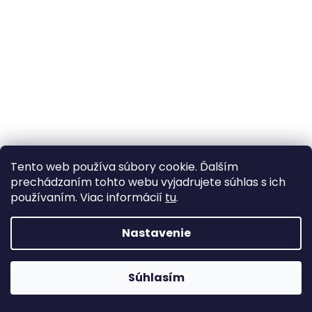
á
j
s
ť
?
HĽADAŤ
Tento web používa súbory cookie. Ďalším
prechádzaním tohto webu vyjadrujete súhlas s ich
používaním. Viac informácií
tu
.
Nastavenie
Súhlasím