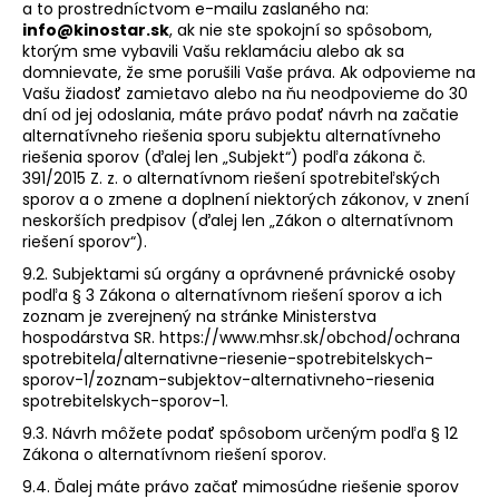
a to prostredníctvom e-mailu zaslaného na:
info@kinostar.sk
, ak nie ste spokojní so spôsobom,
ktorým sme vybavili Vašu reklamáciu alebo ak sa
domnievate, že sme porušili Vaše práva. Ak odpovieme na
Vašu žiadosť zamietavo alebo na ňu neodpovieme do 30
dní od jej odoslania, máte právo podať návrh na začatie
alternatívneho riešenia sporu subjektu alternatívneho
riešenia sporov (ďalej len „
Subjekt
“) podľa zákona č.
391/2015 Z. z. o alternatívnom riešení spotrebiteľských
sporov a o zmene a doplnení niektorých zákonov, v znení
neskorších predpisov (ďalej len „Zákon o alternatívnom
riešení sporov“).
9.2. Subjektami sú orgány a oprávnené právnické osoby
podľa § 3 Zákona o alternatívnom riešení sporov a ich
zoznam je zverejnený na stránke Ministerstva
hospodárstva SR.
https://www.mhsr.sk/obchod/ochrana
spotrebitela/alternativne-riesenie-spotrebitelskych-
sporov-1/zoznam-subjektov-alternativneho-riesenia
spotrebitelskych-sporov-1
.
9.3. Návrh môžete podať spôsobom určeným podľa § 12
Zákona o alternatívnom riešení sporov.
9.4. Ďalej máte právo začať mimosúdne riešenie sporov