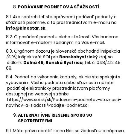
PODÁVANIE PODNETOV A SŤAŽNOSTÍ
8.1. Ako spotrebiteľ ste oprávnení podávať podnety a
sťažnosti písomne, a to prostredníctvom e-mailu na:
info@kinostar.sk
.
8.2. O posúdení podnetu alebo sťažnosti Vás budeme
informovať e-mailom zaslaným na Váš e-mail.
8.3.
Orgánom dozoru je Slovenská obchodná inšpekcia
(SOI)
, Inšpektorát SOI pre
Banskobystrický
kraj, so
sídlom:
Dolná 46, Banská Bystrica
, tel. č.
048/412 49
69
.
8.4.
Podnet na vykonanie kontroly, ak nie ste spokojní s
vybavením Vášho podnetu alebo sťažnosti môžete
podať aj elektronicky prostredníctvom platformy
dostupnej na webovej stránke
https://www.soi.sk/sk/Podavanie-podnetov-staznosti-
navrhov-a-ziadosti/Podajte-podnet.soi
.
ALTERNATÍVNE RIEŠENIE SPORU SO
SPOTREBITEĽMI
9.1. Máte právo obrátiť sa na Nás so žiadosťou o nápravu,