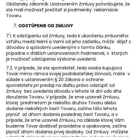
Občiansky zákonník. Uzatvorením Zmluvy potvrdzujete, že
ste mali možnosť prečítať si podmienky reklamácie
Tovaru.
ODSTÚPENIE OD ZMLUVY
7.1. K odstúpeniu od Zmluvy, teda k ukončeniu zmluvného
vzťahu medzi Nami a Vami od jeho začiatku, môže dôjsť z
dôvodov a spôsobmi uvedenými v tomto článku,
prípadne v ďalších ustanoveniach Podmienok, v ktorých
je možnosť odstúpenia výslovne uvedená.
7.2. V prípade, že ste spotrebiteľ, teda osoba kupujúca
Tovar mimo rámca svojej podnikateľskej činnosti, máte v
súlade s ustanovením § 20 Zákona o ochrane
spotrebiteľa pri predaji na diaľku právo odstúpiť od
Zmluvy bez uvedenia dôvodu v lehote 14 dní odo dňa
doručenia Tovaru. V prípade, že sme uzavreli Zmluvu,
ktorej predmetom je niekoľko druhov Tovaru alebo
dodanie niekoľkých častí Tovaru, začína táto lehota
plynúť až dňom dodania poslednej časti Tovaru, a v
prípade, že sme uzavreli Zmluvu, na základe ktorej Vám
budeme Tovar dodávať pravidelne a opakovane, začína
plynúť dňom dodania prvej dodávky. Od Zmluvy môžete