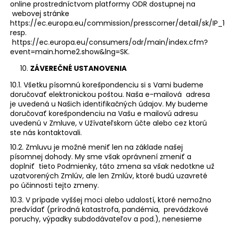
online prostredníctvom platformy ODR dostupnej na
webovej stránke
https://ec.europa.eu/commission/presscorner/detail/sk/IP_
resp.
https://ec.europa.eu/consumers/odr/main/index.cfm?
event=main.home2.show&lng=SK
.
ZÁVEREČNÉ USTANOVENIA
10.1. Všetku písomnú korešpondenciu si s Vami budeme
doručovať elektronickou poštou. Naša e-mailová adresa
je uvedená u Našich identifikačných údajov. My budeme
doručovať korešpondenciu na Vašu e mailovú adresu
uvedenú v Zmluve, v Užívateľskom účte alebo cez ktorú
ste nás kontaktovali.
10.2. Zmluvu je možné meniť len na základe našej
písomnej dohody. My sme však oprávnení zmeniť a
doplniť tieto Podmienky, táto zmena sa však nedotkne už
uzatvorených Zmlúv, ale len Zmlúv, ktoré budú uzavreté
po účinnosti tejto zmeny.
10.3. V prípade vyššej moci alebo udalostí, ktoré nemožno
predvídať (prírodná katastrofa, pandémia, prevádzkové
poruchy, výpadky subdodávateľov a pod.), nenesieme