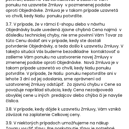
ponuku na uzavretie Zmluvy v pozmenenej podobe
oproti Objednávke. Zmluva je v takom prípade uzavretá
vo chvíli, kedy Našu ponuku potvrdíte.
3.7. V prípade, že v rámci E-shopu alebo v návrhu
Objednávky bude uvedená zjavne chybná Cena najmä v
dôsledku technickej chyby, nie sme povinní Vám Tovar za
túto Cenu dodať ani v prípade, kedy ste dostali
potvrdenie Objednávky, a teda došlo k uzavretiu Zmluvy. V
takejto situácii Vás budeme bezodkladne kontaktovať a
zašleme Vám ponuku na uzatvorenie novej Zmluvy v
zmenenej podobe oproti Objednávke. Nová Zmluva je v
takom prípade uzavretá vo chvíli, kedy Našu ponuku
potvrdíte. V prípade, že Našu ponuku nepotvrdíte ani v
lehote 3 dní od jej odoslania, sme oprávnení od
uzatvorenej Zmluvy odstúpiť. Za zjavnú chybu v Cene sa
považuje napríklad situácia, kedy Cena nezodpovedá
obvyklej cene u iných predajcov alebo chýba či je navyše
číslica.
3.8. V prípade, kedy dôjde k uzavretiu Zmluvy, Vám vzniká
záväzok na zaplatenie Celkovej ceny.
3.9. V niektorých prípadoch umožňujeme na nákup
Tovaru využiť zľavu. Pre poskytnutie zľavy je potrebné,