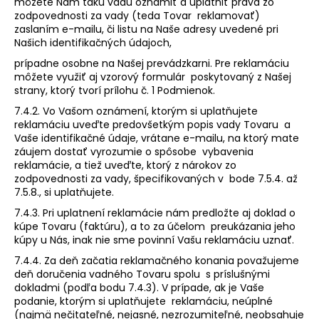
môžete Nám takú vadu oznámiť a uplatniť práva zo
zodpovednosti za vady (teda Tovar reklamovať)
zaslaním e-mailu, či listu na Naše adresy uvedené pri
Našich identifikačných údajoch,
prípadne osobne na Našej prevádzkarni. Pre reklamáciu
môžete využiť aj vzorový formulár poskytovaný z Našej
strany, ktorý tvorí prílohu č. 1 Podmienok.
7.4.2. Vo Vašom oznámení, ktorým si uplatňujete
reklamáciu uveďte predovšetkým popis vady Tovaru a
Vaše identifikačné údaje, vrátane e-mailu, na ktorý mate
záujem dostať vyrozumie o spôsobe vybavenia
reklamácie, a tiež uveďte, ktorý z nárokov zo
zodpovednosti za vady, špecifikovaných v bode 7.5.4. až
7.5.8., si uplatňujete.
7.4.3. Pri uplatnení reklamácie nám predložte aj doklad o
kúpe Tovaru (faktúru), a to za účelom preukázania jeho
kúpy u Nás, inak nie sme povinní Vašu reklamáciu uznať.
7.4.4. Za deň začatia reklamačného konania považujeme
deň doručenia vadného Tovaru spolu s príslušnými
dokladmi (podľa bodu 7.4.3). V prípade, ak je Vaše
podanie, ktorým si uplatňujete reklamáciu, neúplné
(najmä nečitateľné, nejasné, nezrozumiteľné, neobsahuje