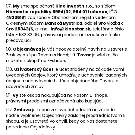
1.7.
My
sme spoločnosť
Kino Invest s.r.o.
, so sídlom
Námestie republiky 5994/32, 984 01 Lučenec
, IČO
48235181
, zapísaná v Obchodnom registri vedenom
Okresným súdom
Banská Bystrica,
oddiel
Sro
vložka č.
Sro 28343/S,
e-mail
info@kinostar.sk
, telefónne číslo
045 - 532 32 06
, právnymi predpismi označovaná ako
predávajúci;
1.8.
Objednávka
je Váš neodvolateľný návrh na uzavretie
Zmluvy o kúpe Tovaru s Nami; 1.9.
Tovar
je všetko, čo
môžete nakúpiť na E-shope
;
1.10.
Užívateľský účet
je účet zriadený na základe Vami
uvedených údajov, ktorý umožňuje uchovanie zadaných
údajov a uchovávanie histórie objednaného Tovaru a
uzavretých zmlúv;
1.11.
Vy
ste osoba nakupujúca na Našom E-shope,
právnymi predpismi označovaná ako kupujúci;
1.12.
Zmluva
je kúpna zmluva dohodnutá na základe
riadne vyplnenej Objednávky zaslanej prostredníctvom E
shopu, a je uzavretá vo chvíli, kedy od Nás dostanete
potvrdenie Objednávky.