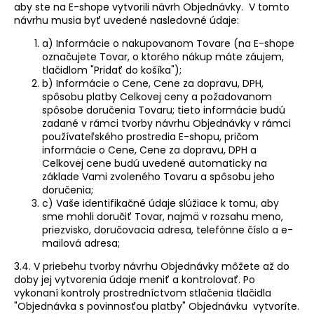
aby ste na E-shope vytvorili návrh Objednávky. V tomto
návrhu musia byť uvedené nasledovné údaje:
a) Informácie o nakupovanom Tovare (na E-shope
označujete Tovar, o ktorého nákup máte záujem,
tlačidlom "Pridať do košíka");
b) Informácie o Cene, Cene za dopravu, DPH,
spôsobu platby Celkovej ceny a požadovanom
spôsobe doručenia Tovaru; tieto informácie budú
zadané v rámci tvorby návrhu Objednávky v rámci
používateľského prostredia E-shopu, pričom
informácie o Cene, Cene za dopravu, DPH a
Celkovej cene budú uvedené automaticky na
základe Vami zvoleného Tovaru a spôsobu jeho
doručenia;
c) Vaše identifikačné údaje slúžiace k tomu, aby
sme mohli doručiť Tovar, najmä v rozsahu meno,
priezvisko, doručovacia adresa, telefónne číslo a e-
mailová adresa;
3.4. V priebehu tvorby návrhu Objednávky môžete až do
doby jej vytvorenia údaje meniť a kontrolovať. Po
vykonaní kontroly prostredníctvom stlačenia tlačidla
"Objednávka s povinnosťou platby" Objednávku vytvoríte.