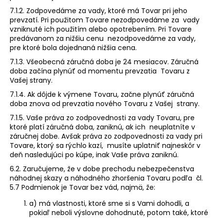
7.1.2. Zodpovedáme za vady, ktoré má Tovar pri jeho
prevzatí. Pri použitom Tovare nezodpovedáme za vady
vzniknuté ich použitím alebo opotrebením. Pri Tovare
predávanom za nižšiu cenu nezodpovedáme za vady,
pre ktoré bola dojednaná nižšia cena.
7.1.3. Všeobecná záručná doba je 24 mesiacov. Záručná
doba začína plynúť od momentu prevzatia Tovaru z
Vašej strany.
7.1.4. Ak dôjde k výmene Tovaru, začne plynúť záručná
doba znova od prevzatia nového Tovaru z Vašej strany.
7.1.5. Vaše práva zo zodpovednosti za vady Tovaru, pre
ktoré platí záručná doba, zaniknú, ak ich neuplatníte v
záručnej dobe. Avšak práva zo zodpovednosti za vady pri
Tovare, ktorý sa rýchlo kazí, musíte uplatniť najneskôr v
deň nasledujúci po kúpe, inak Vaše práva zaniknú.
6.2. Zaručujeme, že v dobe prechodu nebezpečenstva
náhodnej skazy a náhodného zhoršenia Tovaru podľa čl.
5.7 Podmienok je Tovar bez vád, najmä, že:
a) má vlastnosti, ktoré sme si s Vami dohodli, a
pokiaľ neboli výslovne dohodnuté, potom také, ktoré