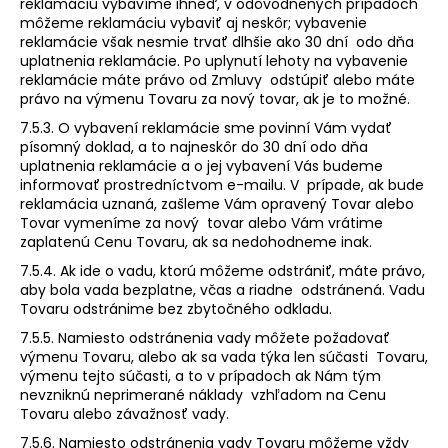
reklamáciu vybavíme ihneď, v odôvodnených prípadoch
môžeme reklamáciu vybaviť aj neskôr; vybavenie
reklamácie však nesmie trvať dlhšie ako 30 dní odo dňa
uplatnenia reklamácie. Po uplynutí lehoty na vybavenie
reklamácie máte právo od Zmluvy odstúpiť alebo máte
právo na výmenu Tovaru za nový tovar, ak je to možné.
7.5.3. O vybavení reklamácie sme povinní Vám vydať
písomný doklad, a to najneskôr do 30 dní odo dňa
uplatnenia reklamácie a o jej vybavení Vás budeme
informovať prostredníctvom e-mailu. V prípade, ak bude
reklamácia uznaná, zašleme Vám opravený Tovar alebo
Tovar vymeníme za nový tovar alebo Vám vrátime
zaplatenú Cenu Tovaru, ak sa nedohodneme inak.
7.5.4. Ak ide o vadu, ktorú môžeme odstrániť, máte právo,
aby bola vada bezplatne, včas a riadne odstránená. Vadu
Tovaru odstránime bez zbytočného odkladu.
7.5.5. Namiesto odstránenia vady môžete požadovať
výmenu Tovaru, alebo ak sa vada týka len súčasti Tovaru,
výmenu tejto súčasti, a to v prípadoch ak Nám tým
nevzniknú neprimerané náklady vzhľadom na Cenu
Tovaru alebo závažnosť vady.
7.5.6. Namiesto odstránenia vady Tovaru môžeme vždy