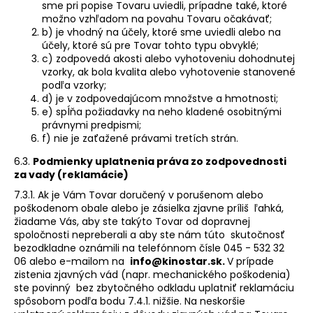
sme pri popise Tovaru uviedli, prípadne také, ktoré
možno vzhľadom na povahu Tovaru očakávať;
b) je vhodný na účely, ktoré sme uviedli alebo na
účely, ktoré sú pre Tovar tohto typu obvyklé;
c) zodpovedá akosti alebo vyhotoveniu dohodnutej
vzorky, ak bola kvalita alebo vyhotovenie stanovené
podľa vzorky;
d) je v zodpovedajúcom množstve a hmotnosti;
e) spĺňa požiadavky na neho kladené osobitnými
právnymi predpismi;
f) nie je zaťažené právami tretích strán.
6.3.
Podmienky uplatnenia práva zo zodpovednosti
za vady (reklamácie)
7.3.1. Ak je Vám Tovar doručený v porušenom alebo
poškodenom obale alebo je zásielka zjavne príliš ľahká,
žiadame Vás, aby ste takýto Tovar od dopravnej
spoločnosti nepreberali a aby ste nám túto skutočnosť
bezodkladne oznámili na telefónnom čísle
045 - 532 32
06
alebo e-mailom na
info@kinostar.sk.
V prípade
zistenia zjavných vád (napr. mechanického poškodenia)
ste povinný bez zbytočného odkladu uplatniť reklamáciu
spôsobom podľa bodu 7.4.1. nižšie. Na neskoršie