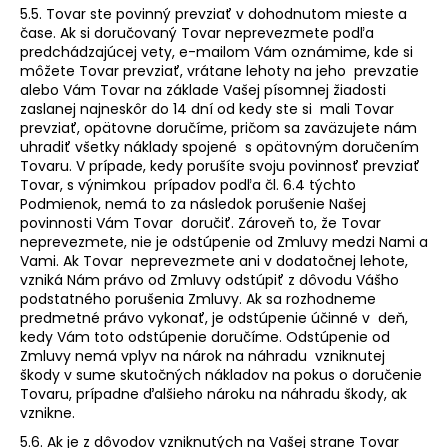
5.5. Tovar ste povinný prevziať v dohodnutom mieste a
čase. Ak si doručovaný Tovar neprevezmete podľa
predchádzajúcej vety, e-mailom Vám oznámime, kde si
môžete Tovar prevziať, vrátane lehoty na jeho prevzatie
alebo Vám Tovar na základe Vašej písomnej žiadosti
zaslanej najneskôr do 14 dní od kedy ste si mali Tovar
prevziať, opätovne doručíme, pričom sa zaväzujete nám
uhradiť všetky náklady spojené s opätovným doručením
Tovaru. V prípade, kedy porušíte svoju povinnosť prevziať
Tovar, s výnimkou prípadov podľa čl. 6.4 týchto
Podmienok, nemá to za následok porušenie Našej
povinnosti Vám Tovar doručiť. Zároveň to, že Tovar
neprevezmete, nie je odstúpenie od Zmluvy medzi Nami a
Vami. Ak Tovar neprevezmete ani v dodatočnej lehote,
vzniká Nám právo od Zmluvy odstúpiť z dôvodu Vášho
podstatného porušenia Zmluvy. Ak sa rozhodneme
predmetné právo vykonať, je odstúpenie účinné v deň,
kedy Vám toto odstúpenie doručíme. Odstúpenie od
Zmluvy nemá vplyv na nárok na náhradu vzniknutej
škody v sume skutočných nákladov na pokus o doručenie
Tovaru, prípadne ďalšieho nároku na náhradu škody, ak
vznikne.
5.6. Ak je z dôvodov vzniknutých na Vašej strane Tovar