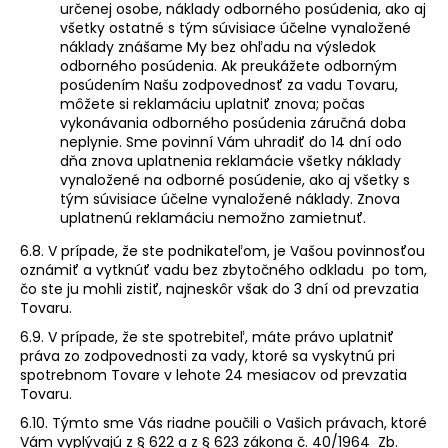
určenej osobe, náklady odborného posúdenia, ako aj
všetky ostatné s tým súvisiace účelne vynaložené
náklady znášame My bez ohľadu na výsledok
odborného posúdenia. Ak preukážete odborným
posúdením Našu zodpovednosť za vadu Tovaru,
môžete si reklamáciu uplatniť znova; počas
vykonávania odborného posúdenia záručná doba
neplynie. Sme povinní Vám uhradiť do 14 dní odo
dňa znova uplatnenia reklamácie všetky náklady
vynaložené na odborné posúdenie, ako aj všetky s
tým súvisiace účelne vynaložené náklady. Znova
uplatnenú reklamáciu nemožno zamietnuť.
6.8. V prípade, že ste podnikateľom, je Vašou povinnosťou
oznámiť a vytknúť vadu bez zbytočného odkladu po tom,
čo ste ju mohli zistiť, najneskôr však do 3 dní od prevzatia
Tovaru.
6.9. V prípade, že ste spotrebiteľ, máte právo uplatniť
práva zo zodpovednosti za vady, ktoré sa vyskytnú pri
spotrebnom Tovare v lehote 24 mesiacov od prevzatia
Tovaru.
6.10. Týmto sme Vás riadne poučili o Vašich právach, ktoré
Vám vyplývajú z § 622 a z § 623 zákona č. 40/1964 Zb.