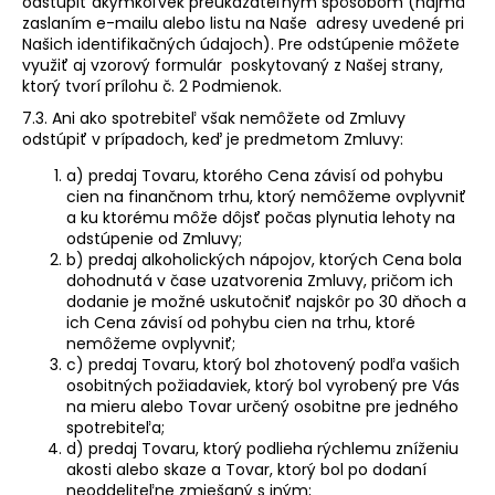
odstúpiť akýmkoľvek preukázateľným spôsobom (najmä
zaslaním e-mailu alebo listu na Naše adresy uvedené pri
Našich identifikačných údajoch). Pre odstúpenie môžete
využiť aj vzorový formulár poskytovaný z Našej strany,
ktorý tvorí prílohu č. 2 Podmienok.
7.3. Ani ako spotrebiteľ však nemôžete od Zmluvy
odstúpiť v prípadoch, keď je predmetom Zmluvy:
a) predaj Tovaru, ktorého Cena závisí od pohybu
cien na finančnom trhu, ktorý nemôžeme ovplyvniť
a ku ktorému môže dôjsť počas plynutia lehoty na
odstúpenie od Zmluvy;
b) predaj alkoholických nápojov, ktorých Cena bola
dohodnutá v čase uzatvorenia Zmluvy, pričom ich
dodanie je možné uskutočniť najskôr po 30 dňoch a
ich Cena závisí od pohybu cien na trhu, ktoré
nemôžeme ovplyvniť;
c) predaj Tovaru, ktorý bol zhotovený podľa vašich
osobitných požiadaviek, ktorý bol vyrobený pre Vás
na mieru alebo Tovar určený osobitne pre jedného
spotrebiteľa;
d) predaj Tovaru, ktorý podlieha rýchlemu zníženiu
akosti alebo skaze a Tovar, ktorý bol po dodaní
neoddeliteľne zmiešaný s iným;