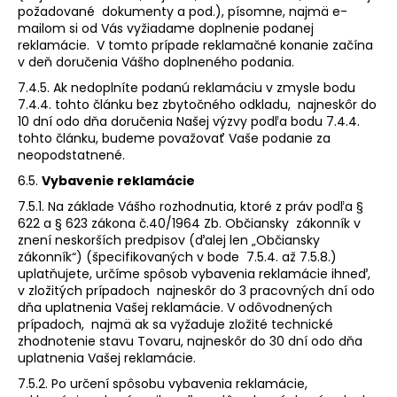
požadované dokumenty a pod.), písomne, najmä e-
mailom si od Vás vyžiadame doplnenie podanej
reklamácie. V tomto prípade reklamačné konanie začína
v deň doručenia Vášho doplneného podania.
7.4.5. Ak nedoplníte podanú reklamáciu v zmysle bodu
7.4.4. tohto článku bez zbytočného odkladu, najneskôr do
10 dní odo dňa doručenia Našej výzvy podľa bodu 7.4.4.
tohto článku, budeme považovať Vaše podanie za
neopodstatnené.
6.5.
Vybavenie reklamácie
7.5.1. Na základe Vášho rozhodnutia, ktoré z práv podľa §
622 a § 623 zákona č.40/1964 Zb. Občiansky zákonník v
znení neskorších predpisov (ďalej len „Občiansky
zákonník“) (špecifikovaných v bode 7.5.4. až 7.5.8.)
uplatňujete, určíme spôsob vybavenia reklamácie ihneď,
v zložitých prípadoch najneskôr do 3 pracovných dní odo
dňa uplatnenia Vašej reklamácie. V odôvodnených
prípadoch, najmä ak sa vyžaduje zložité technické
zhodnotenie stavu Tovaru, najneskôr do 30 dní odo dňa
uplatnenia Vašej reklamácie.
7.5.2. Po určení spôsobu vybavenia reklamácie,