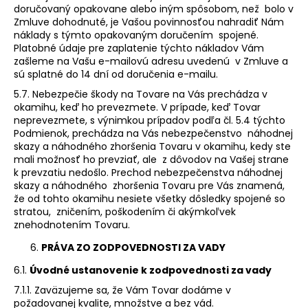
doručovaný opakovane alebo iným spôsobom, než bolo v
Zmluve dohodnuté, je Vašou povinnosťou nahradiť Nám
náklady s týmto opakovaným doručením spojené.
Platobné údaje pre zaplatenie týchto nákladov Vám
zašleme na Vašu e-mailovú adresu uvedenú v Zmluve a
sú splatné do 14 dní od doručenia e-mailu.
5.7. Nebezpečie škody na Tovare na Vás prechádza v
okamihu, keď ho prevezmete. V prípade, keď Tovar
neprevezmete, s výnimkou prípadov podľa čl. 5.4 týchto
Podmienok, prechádza na Vás nebezpečenstvo náhodnej
skazy a náhodného zhoršenia Tovaru v okamihu, kedy ste
mali možnosť ho prevziať, ale z dôvodov na Vašej strane
k prevzatiu nedošlo. Prechod nebezpečenstva náhodnej
skazy a náhodného zhoršenia Tovaru pre Vás znamená,
že od tohto okamihu nesiete všetky dôsledky spojené so
stratou, zničením, poškodením či akýmkoľvek
znehodnotením Tovaru.
PRÁVA ZO ZODPOVEDNOSTI ZA VADY
6.1.
Úvodné ustanovenie k zodpovednosti za vady
7.1.1. Zaväzujeme sa, že Vám Tovar dodáme v
požadovanej kvalite, množstve a bez vád.