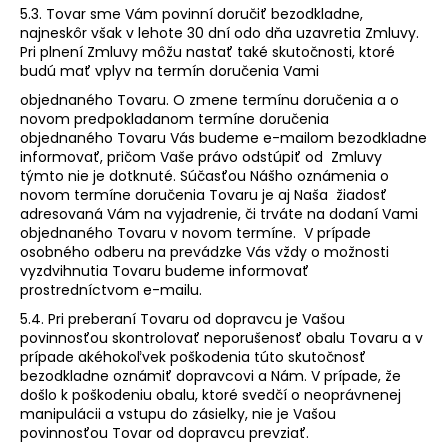
5.3. Tovar sme Vám povinní doručiť bezodkladne,
najneskôr však v lehote 30 dní odo dňa uzavretia Zmluvy.
Pri plnení Zmluvy môžu nastať také skutočnosti, ktoré
budú mať vplyv na termín doručenia Vami
objednaného Tovaru. O zmene termínu doručenia a o
novom predpokladanom termíne doručenia
objednaného Tovaru Vás budeme e-mailom bezodkladne
informovať, pričom Vaše právo odstúpiť od Zmluvy
týmto nie je dotknuté. Súčasťou Nášho oznámenia o
novom termíne doručenia Tovaru je aj Naša žiadosť
adresovaná Vám na vyjadrenie, či trváte na dodaní Vami
objednaného Tovaru v novom termíne. V prípade
osobného odberu na prevádzke Vás vždy o možnosti
vyzdvihnutia Tovaru budeme informovať
prostredníctvom e-mailu.
5.4. Pri preberaní Tovaru od dopravcu je Vašou
povinnosťou skontrolovať neporušenosť obalu Tovaru a v
prípade akéhokoľvek poškodenia túto skutočnosť
bezodkladne oznámiť dopravcovi a Nám. V prípade, že
došlo k poškodeniu obalu, ktoré svedčí o neoprávnenej
manipulácii a vstupu do zásielky, nie je Vašou
povinnosťou Tovar od dopravcu prevziať.