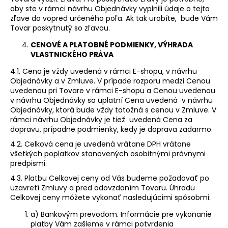
aby ste v rámci návrhu Objednávky vyplnili údaje o tejto
zľave do vopred určeného poľa. Ak tak urobíte, bude Vám
Tovar poskytnutý so zľavou.
CENOVÉ A PLATOBNÉ PODMIENKY, VÝHRADA
VLASTNICKÉHO PRÁVA
4.1. Cena je vždy uvedená v rámci E-shopu, v návrhu
Objednávky a v Zmluve. V prípade rozporu medzi Cenou
uvedenou pri Tovare v rámci E-shopu a Cenou uvedenou
v návrhu Objednávky sa uplatní Cena uvedená v návrhu
Objednávky, ktorá bude vždy totožná s cenou v Zmluve. V
rámci návrhu Objednávky je tiež uvedená Cena za
dopravu, prípadne podmienky, kedy je doprava zadarmo.
4.2. Celková cena je uvedená vrátane DPH vrátane
všetkých poplatkov stanovených osobitnými právnymi
predpismi.
4.3. Platbu Celkovej ceny od Vás budeme požadovať po
uzavretí Zmluvy a pred odovzdaním Tovaru. Úhradu
Celkovej ceny môžete vykonať nasledujúcimi spôsobmi:
a) Bankovým prevodom. Informácie pre vykonanie
platby Vám zašleme v rámci potvrdenia