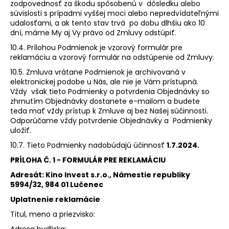
zodpovednosť za škodu spôsobenú v dôsledku alebo
súvislosti s prípadmi vyššej moci alebo nepredvídateľnými
udalosťami, a ak tento stav trvá po dobu dlhšiu ako 10
dní, máme My aj Vy právo od Zmluvy odstúpiť.
10.4. Prílohou Podmienok je vzorový formulár pre
reklamáciu a vzorový formulár na odstúpenie od Zmluvy.
10.5. Zmluva vrátane Podmienok je archivovaná v
elektronickej podobe u Nás, ale nie je Vám prístupná.
Vždy však tieto Podmienky a potvrdenia Objednávky so
zhrnutím Objednávky dostanete e-mailom a budete
teda mať vždy prístup k Zmluve aj bez Našej súčinnosti.
Odporúčame vždy potvrdenie Objednávky a Podmienky
uložiť.
10.7. Tieto Podmienky nadobúdajú účinnosť
1.7.2024.
PRÍLOHA Č. 1 - FORMULÁR PRE REKLAMÁCIU
Adresát: Kino Invest s.r.o., Námestie republiky
5994/32, 984 01 Lučenec
Uplatnenie reklamácie
Titul, meno a priezvisko:
Adresa bydliska: