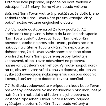
z ktorého bola pripísaná, prípadne na účet zvolený v
odstúpení od Zmluvy. Suma však nebude vrátená
skôr, než Nám Tovar vrátite či preukážete, že došlo k jeho
zaslaniu späť Nám. Tovar Nám prosím vracajte čistý,
pokiaľ možno vrátane originálneho obalu.
7.6. V prípade odstúpenia od Zmluvy podľa čl. 7.2
Podmienok ste povinní v lehote do 14 dní od odstúpenia
Nám Tovar zaslať, odovzdať Tovar Nám alebo Nám
poverenej osobe na prevzatie Tovaru, pričom nesiete
náklady na vrátenie Tovaru k Nám. To neplatí ak sa
dohodneme, že si Tovar vyzdvihneme osobne alebo
prostredníctvom Nami poverenej osoby. Lehota je
zachovaná, ak bol Tovar odovzdaný na prepravu
najneskôr v posledný deň lehoty. Vy máte naopak nárok
na to, aby sme Vám vrátili Cenu za dopravu, ale len vo
výške zodpovedajúcej najlacnejšiemu spôsobu dodania
Tovaru, ktorý sme pre dodanie Tovaru ponúkali.
7.7. Za škodu zodpovedáte v prípadoch, kedy bude Tovar
poškodený v dôsledku Vášho nakladania s ním inak, než je
nutné s ním nakladať s ohľadom na jeho povahu a
vlastnosti. Spôsobenú škodu Vám v takom prípade
vyúčtujeme potom, čo Nám Tovar bude vrátený a