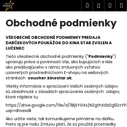
K
Prejsť
Hľadať
Náku
M
Prihlásen
na
o
obsah
Späť
Späť
košík
š
Obchodné podmienky
í
Č
k
o
VŠEOBECNÉ OBCHODNÉ PODMIENKY PREDAJA
DARČEKOVÝCH POUKÁŽOK DO KINA STAR ZVOLEN A
p
LUČENEC
o
Tieto všeobecné obchodné podmienky ("
Podmienky
")
t
upravujú práva a povinnosti Vás, ako kupujúcich a Nás
r
ako predávajúceho v rámci zmluvných vzťahov
uzavretých prostredníctvom E-shopu na webových
e
stránkach
voucher.kinostar.sk
.
b
Všetky informácie o spracúvaní Vašich osobných údajov
u
sú obsiahnuté v zásadách spracúvania osobných údajov,
j
ktoré nájdete tu:
e
https://drive.google.com/file/d/11BjSYGXsZNZgthXSbDg5DzYP
t
usp=drivesdk
e
Ako určite viete, tak komunikujeme primárne na diaľku.
Preto aj pre našu Zmluvu platí, že sú použité prostriedky
n