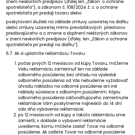
znení neskorších predpisov (ďalej len „Zákon o ochrane
spotrebiteľa“), a zákonom č. 108/2024 Z. z. o ochrane
spotrebiteľa pri predaji tovaru alebo
poskytovaní služieb na základe zmluvy uzavretej na diaľku
alebo zmluvy uzavretej mimo prevádzkových priestorov
predávajúceho a o zmene a doplnení niektorých zákonov
v znení neskorších predpisov (ďalej len „Zákon o ochrane
spotrebiteľa pri predaji na diaľku“).
6.7. Ak si uplatníte reklamáciu Tovaru:
počas prvých 12 mesiacov od kúpy Tovaru, môžeme
Vašu reklamáciu zamietnuť len na základe
odborného posúdenia; bez ohľadu na výsledok
odborného posúdenia od Vás nebudeme vyžadovať
úhradu nákladov na odborné posúdenie ani iné
náklady súvisiace s odborným posúdením. Kópiu
odborného posúdenia odôvodňujúceho zamietnutie
reklamácie Vám poskytneme najneskôr do 14 dní
odo dňa vybavenia reklamácie;
po 12 mesiacoch od kúpy a takúto reklamáciu sme
zamietli, v doklade o vybavení reklamácie
uvedieme, komu môžete zaslať Tovar na odborné
posúdenie. Ak zašlete Tovar na odborné posúdenie