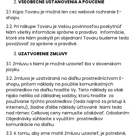
VŠEOBECNÉ USTANOVENIA A POUČENIE
2.1. Kúpa Tovaru je možná len cez webové rozhranie E-
shopu.
2.2. Pri nákupe Tovaru je Vašou povinnosťou poskytnúť
Nám všetky informácie správne a pravdivo. Informácie,
ktoré ste Nám poskytli pri objednaní Tovaru budeme teda
považovať za správne a pravdivé.
UZATVORENIE ZMLUVY
3.1. Zmluvu s Nami je možné uzavrieť iba v slovenskom
jazyku.
3.2. Zmluva je uzatváraná na diaľku prostredníctvom E-
shopu, pričom náklady na použitie komunikačných
prostriedkov na diaľku hradíte Vy. Tieto náklady sa však
nijako nelíšia od základnej sadzby, ktorú hradíte za
používanie týchto prostriedkov (teda najmä za prístup k
internetu), žiadne ďalšie náklady účtované Nami teda
nad rámec Celkovej ceny nemusíte očakávať. Odoslaním
Objednávky súhlasíte s využitím prostriedkov
komunikácie na diaľku.
3.3. K tomu, aby sme mohli Zmluvu uzavrieť, je potrebné,