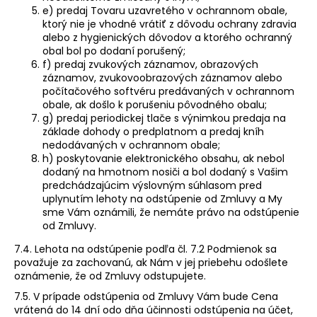
e) predaj Tovaru uzavretého v ochrannom obale,
ktorý nie je vhodné vrátiť z dôvodu ochrany zdravia
alebo z hygienických dôvodov a ktorého ochranný
obal bol po dodaní porušený;
f) predaj zvukových záznamov, obrazových
záznamov, zvukovoobrazových záznamov alebo
počítačového softvéru predávaných v ochrannom
obale, ak došlo k porušeniu pôvodného obalu;
g) predaj periodickej tlače s výnimkou predaja na
základe dohody o predplatnom a predaj kníh
nedodávaných v ochrannom obale;
h) poskytovanie elektronického obsahu, ak nebol
dodaný na hmotnom nosiči a bol dodaný s Vašim
predchádzajúcim výslovným súhlasom pred
uplynutím lehoty na odstúpenie od Zmluvy a My
sme Vám oznámili, že nemáte právo na odstúpenie
od Zmluvy.
7.4. Lehota na odstúpenie podľa čl. 7.2 Podmienok sa
považuje za zachovanú, ak Nám v jej priebehu odošlete
oznámenie, že od Zmluvy odstupujete.
7.5. V prípade odstúpenia od Zmluvy Vám bude Cena
vrátená do 14 dní odo dňa účinnosti odstúpenia na účet,