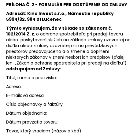
PRÍLOHA Č. 2 - FORMULÁR PRR ODSTÚPENIE OD ZMLUVY
Adresát: Kino Invest s.r.o., Námestie republiky
5994/32, 984 01 Lučenec
Týmto vyhlasujem, že v súlade so zákonom č.
102/2014 Z. z.
o ochrane spotrebiteľa pri predaji tovaru
alebo poskytovaní služieb na základe zmluvy uzavretej na
diaľku alebo zmluvy uzavretej mimo prevádzkových
priestorov predávajúceho a o zmene a doplnení
niektorých zákonov v znení neskorších predpisov (ďalej
len „Zákon o ochrane spotrebiteľa pri predaji na diaľku“)
odstupujem od Zmluvy:
Titul, meno a priezvisko:
Adresa:
E-mailová adresa:
Číslo objednávky a faktúry:
Dátum objednania:
Dátum prevzatia tovaru:
Tovar, ktorý vraciam (názov a kód):