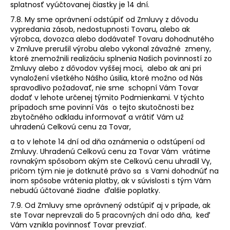
splatnosť vyúčtovanej čiastky je 14 dní.
7.8. My sme oprávnení odstúpiť od Zmluvy z dôvodu
vypredania zásob, nedostupnosti Tovaru, alebo ak
výrobca, dovozca alebo dodávateľ Tovaru dohodnutého
v Zmluve prerušil výrobu alebo vykonal závažné zmeny,
ktoré znemožnili realizáciu splnenia Našich povinností zo
Zmluvy alebo z dôvodov vyššej moci, alebo ak ani pri
vynaložení všetkého Nášho úsilia, ktoré možno od Nás
spravodlivo požadovať, nie sme schopní Vám Tovar
dodať v lehote určenej týmito Podmienkami. V týchto
prípadoch sme povinní Vás o tejto skutočnosti bez
zbytočného odkladu informovať a vrátiť Vám už
uhradenú Celkovú cenu za Tovar,
a to v lehote 14 dní od dňa oznámenia o odstúpení od
Zmluvy. Uhradenú Celkovú cenu za Tovar Vám vrátime
rovnakým spôsobom akým ste Celkovú cenu uhradil Vy,
pričom tým nie je dotknuté právo sa s Vami dohodnúť na
inom spôsobe vrátenia platby, ak v súvislosti s tým Vám
nebudú účtované žiadne ďalšie poplatky.
7.9. Od Zmluvy sme oprávnený odstúpiť aj v prípade, ak
ste Tovar neprevzali do 5 pracovných dní odo dňa, keď
Vám vznikla povinnosť Tovar prevziať.