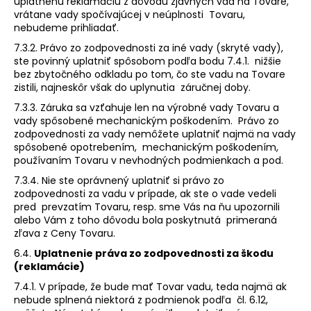
uplatnenú reklamáciu z dôvodu zjavných vád na Tovare,
vrátane vady spočívajúcej v neúplnosti Tovaru,
nebudeme prihliadať.
7.3.2. Právo zo zodpovednosti za iné vady (skryté vady),
ste povinný uplatniť spôsobom podľa bodu 7.4.1. nižšie
bez zbytočného odkladu po tom, čo ste vadu na Tovare
zistili, najneskôr však do uplynutia záručnej doby.
7.3.3. Záruka sa vzťahuje len na výrobné vady Tovaru a
vady spôsobené mechanickým poškodením. Právo zo
zodpovednosti za vady nemôžete uplatniť najmä na vady
spôsobené opotrebením, mechanickým poškodením,
používaním Tovaru v nevhodných podmienkach a pod.
7.3.4. Nie ste oprávnený uplatniť si právo zo
zodpovednosti za vadu v prípade, ak ste o vade vedeli
pred prevzatím Tovaru, resp. sme Vás na ňu upozornili
alebo Vám z toho dôvodu bola poskytnutá primeraná
zľava z Ceny Tovaru.
6.4.
Uplatnenie práva zo zodpovednosti za škodu
(reklamácie)
7.4.1. V prípade, že bude mať Tovar vadu, teda najmä ak
nebude splnená niektorá z podmienok podľa čl. 6.12,