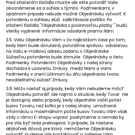
Pred stlačením tlačidla musíte ale ešte potvrdiť Vaše
oboznámenie sa a súhlas s týmito Podmienkami, v
opačnom prípade nebude možné Objednávku vytvoriť. K
potvrdeniu a súhlasu slúži zaškrtávacie políčko. Po
stlačení tlačidla "Objednávka s povinnosťou platby " budú
všetky vyplnené informácie odoslané priamo Nám.
3.5. Vašu Objednávku Vám v čo najkratšom čase po tom,
kedy Nám bude doručená, potvrdíme správou odoslanou
na Vašu e-mailovú adresu zadanú v Objednávke.
Súčasťou potvrdenia bude zhrnutie Objednávky a tieto
Podmienky. Potvrdením Objednávky z našej strany
dochádza k uzavretiu Zmluvy medzi Nami a Vami.
Podmienky v znení účinnom ku dňu objednania tvoria
neoddeliteľnú súčasť Zmluvy.
3.6. Môžu nastať aj prípady, kedy Vám nebudeme môcť
Objednávku potvrdiť. Ide najmä o situácie, kedy Tovar nie
je dostupný alebo prípady, kedy objednáte väčší počet
kusov Tovaru, než koľko je z našej strany umožnené.
Informáciu o maximálnom počte kusov Tovaru Vám však
vždy v rámci E-shopu vopred poskytneme a nemala by
pre Vás byť teda prekvapivá. V prípade, že nastane
akýkoľvek dôvod, pre ktorý nemôžeme Objednávku
potvrdiť, budeme Vás kontaktovať a zašleme Vám