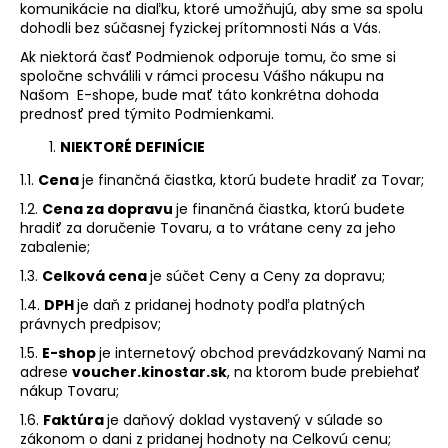
komunikácie na diaľku, ktoré umožňujú, aby sme sa spolu
á
dohodli bez súčasnej fyzickej prítomnosti Nás a Vás.
j
Ak niektorá časť Podmienok odporuje tomu, čo sme si
s
spoločne schválili v rámci procesu Vášho nákupu na
Našom E-shope, bude mať táto konkrétna dohoda
ť
prednosť pred týmito Podmienkami.
?
NIEKTORÉ DEFINÍCIE
1.1.
Cena
je finančná čiastka, ktorú budete hradiť za Tovar;
1.2.
Cena za dopravu
je finančná čiastka, ktorú budete
hradiť za doručenie Tovaru, a to vrátane ceny za jeho
HĽADAŤ
zabalenie;
1.3.
Celková cena
je súčet Ceny a Ceny za dopravu;
1.4.
DPH
je daň z pridanej hodnoty podľa platných
právnych predpisov;
1.5.
E-shop
je internetový obchod prevádzkovaný Nami na
adrese
voucher.kinostar.sk
, na ktorom bude prebiehať
nákup Tovaru;
1.6.
Faktúra
je daňový doklad vystavený v súlade so
zákonom o dani z pridanej hodnoty na Celkovú cenu;