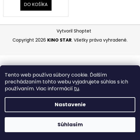
DO KOŠÍKA
á
j
s
Z
ť
Vytvoril Shoptet
á
?
Copyright 2026
KINO STAR
. Všetky práva vyhradené.
p
ä
t
i
HĽADAŤ
Tento web používa súbory cookie. Ďalším
e
prechádzaním tohto webu vyjadrujete súhlas s ich
používaním. Viac informácií
tu
.
Nastavenie
Súhlasím