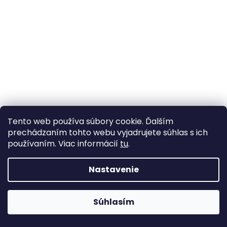
á
j
s
ť
?
HĽADAŤ
Tento web používa súbory cookie. Ďalším
prechádzaním tohto webu vyjadrujete súhlas s ich
používaním. Viac informácií
tu
.
Nastavenie
Súhlasím