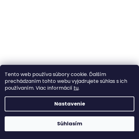
á
j
s
ť
?
HĽADAŤ
Tento web používa súbory cookie. Ďalším
prechádzaním tohto webu vyjadrujete súhlas s ich
používaním. Viac informácií
tu
.
Nastavenie
Súhlasím