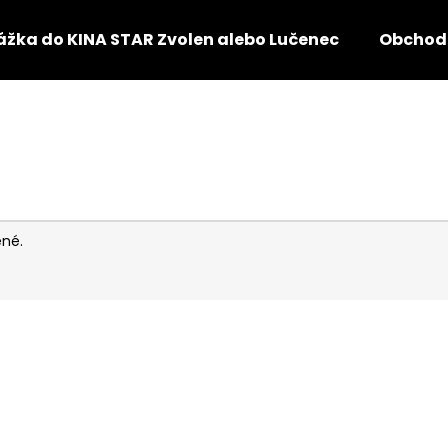
žka do KINA STAR Zvolen alebo Lučenec
Obchod
Čo potrebujete nájsť?
HĽADAŤ
ené.