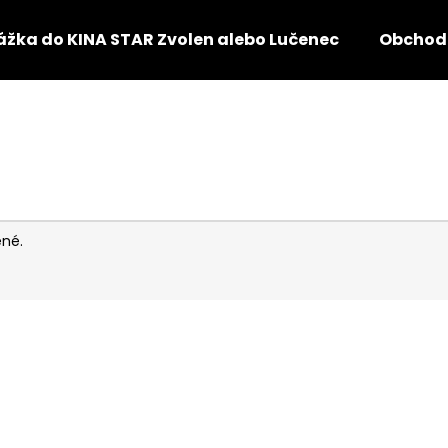
žka do KINA STAR Zvolen alebo Lučenec
Obchod
Čo potrebujete nájsť?
HĽADAŤ
ené.